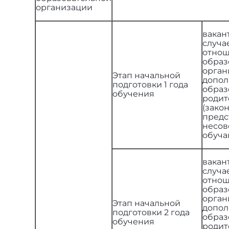
организации
вакан
случа
отнош
образ
орган
Этап начальной
допол
подготовки 1 года
образ
обучения
родит
(зак
предс
несов
обуч
вакан
случа
отнош
образ
орган
Этап начальной
допол
подготовки 2 года
образ
обучения
родит