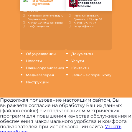
ГБУ ДО «МОСКОВСКАЯ
спорта города
АКАДЕМИЯ РЕГБИ»
Москвы
г. Москва г. Зеленоград д. 10
Россия, Москва, ул.
Озерная аллея;
Лужники, д. 24, стр. 38
+7 (499) 734-10-53 Основной
+7 (495) 777-77-77
mra@mossport.ru
depsport@mos.ru
Об учреждении
Документы
Новости
Услуги
Наши соревнования
Контакты
Медиагалерея
Запись в спортшколу
Инструкции
Продолжая пользование настоящим сайтом, Вы
выражаете согласие на обработку Ваших данных
(файлов cookie) с использованием метрических
программ для повышения качества обслуживания и
обеспечения максимального удобства и комфорта
пользователей при использовании сайта.
Узнать
подробнее.