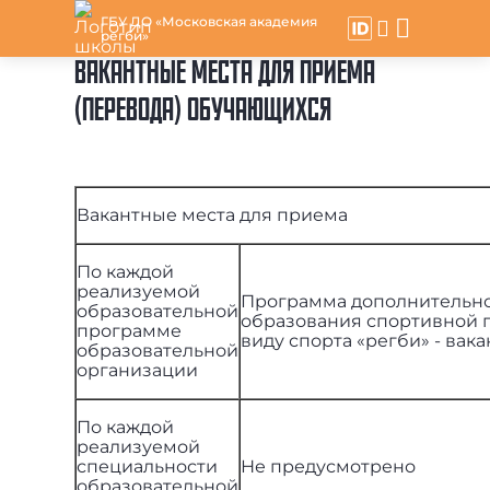
ГБУ ДО «Московская академия
регби»
ВАКАНТНЫЕ МЕСТА ДЛЯ ПРИЕМА
(ПЕРЕВОДА) ОБУЧАЮЩИХСЯ
Вакантные места для приема
По каждой
реализуемой
Программа дополнительн
образовательной
образования спортивной 
программе
виду спорта «регби» - вак
образовательной
организации
По каждой
реализуемой
специальности
Не предусмотрено
образовательной