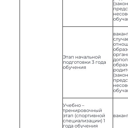
(зак
предс
несов
обуч
вакан
случа
отнош
образ
орган
Этап начальной
допол
подготовки 3 года
образ
обучения
родит
(зак
предс
несов
обуч
Учебно –
тренировочный
этап (спортивной
вакан
специализации) 1
года обучения