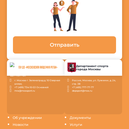
Отправить
Департамент спорта
ГБУ ДО «МОСКОВСКАЯ АКАДЕМИЯ РЕГБИ»
города Москвы
г. Москва г. Зеленоград д. 10 Озерная
Россия, Москва, ул. Лужники, д. 24,
аллея;
стр. 38
+7 (499) 734-10-53 Основной
+7 (495) 777-77-77
mra@mossport.ru
depsport@mos.ru
Об учреждении
Документы
Новости
Услуги