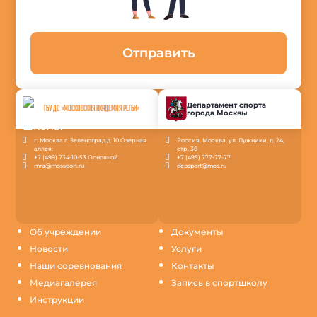
Отправить
Департамент спорта
ГБУ ДО «МОСКОВСКАЯ АКАДЕМИЯ РЕГБИ»
города Москвы
г. Москва г. Зеленоград д. 10 Озерная
Россия, Москва, ул. Лужники, д. 24,
аллея;
стр. 38
+7 (499) 734-10-53 Основной
+7 (495) 777-77-77
mra@mossport.ru
depsport@mos.ru
Об учреждении
Документы
Новости
Услуги
Наши соревнования
Контакты
Медиагалерея
Запись в спортшколу
Инструкции