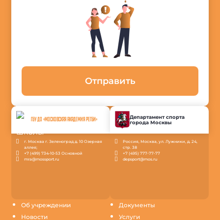
Отправить
Департамент спорта
ГБУ ДО «МОСКОВСКАЯ АКАДЕМИЯ РЕГБИ»
города Москвы
г. Москва г. Зеленоград д. 10 Озерная
Россия, Москва, ул. Лужники, д. 24,
аллея;
стр. 38
+7 (499) 734-10-53 Основной
+7 (495) 777-77-77
mra@mossport.ru
depsport@mos.ru
Об учреждении
Документы
Новости
Услуги