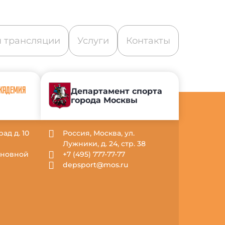
 трансляции
Услуги
Контакты
АКАДЕМИЯ
Департамент спорта
города Москвы
рад д. 10
Россия, Москва, ул.
Лужники, д. 24, стр. 38
Основной
+7 (495) 777-77-77
depsport@mos.ru