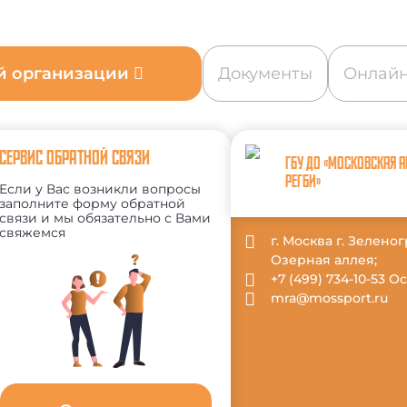
ой организации
Документы
Онлайн
СЕРВИС ОБРАТНОЙ СВЯЗИ
ГБУ ДО «МОСКОВСКАЯ 
РЕГБИ»
Если у Вас возникли вопросы
заполните форму обратной
связи и мы обязательно с Вами
свяжемся
г. Москва г. Зеленог
Озерная аллея;
+7 (499) 734-10-53 
mra@mossport.ru