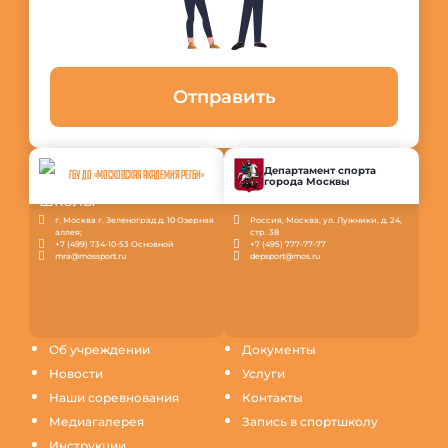
Отправить
Департамент спорта
ГБУ ДО «МОСКОВСКАЯ АКАДЕМИЯ РЕГБИ»
города Москвы
г. Москва г. Зеленоград д. 10 Озерная
Россия, Москва, ул. Лужники, д. 24,
аллея;
стр. 38
+7 (499) 734-10-53 Основной
+7 (495) 777-77-77
mra@mossport.ru
depsport@mos.ru
Об учреждении
Документы
Новости
Услуги
Наши соревнования
Контакты
Медиагалерея
Запись в спортшколу
Инструкции