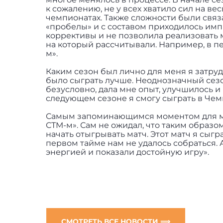
к сожалению, не у всех хватило сил на в
чемпионатах. Также сложности были связа
«пробелы» и с составом приходилось имп
коррективы и не позволила реализовать м
на который рассчитывали. Например, в п
м».
Каким сезон был лично для меня я затруд
было сыграть лучше. Неоднозначный сезо
безусловно, дала мне опыт, улучшилось и
следующем сезоне я смогу сыграть в Чем
Самым запоминающимся моментом для мен
СТМ-м». Сам не ожидал, что таким образо
начать отыгрывать матч. Этот матч я сыг
первом тайме нам не удалось собраться. 
энергией и показали достойную игру».
СМОТРЕТЬ ВСЕ НОВОСТИ ⟹