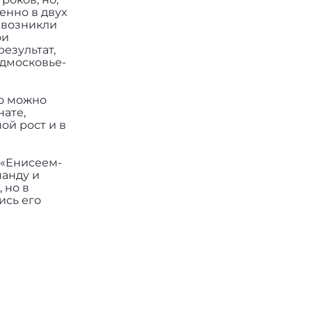
енно в двух
х возникли
ои
езультат,
одмосковье-
то можно
ате,
ой рост и в
 «Енисеем-
манду и
 но в
ись его