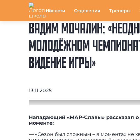
Новости
Отделения
Тренеры
ВАДИМ МОЧАЛИН: «НЕОДН
МОЛОДЁЖНОМ ЧЕМПИОНАТЕ
ВИДЕНИЕ ИГРЫ»
13.11.2025
Нападающий «МАР-Славы» рассказал
о
моменте:
— «Сезон был сложным – в моментах не х
многое менялось в процессе. В начале се