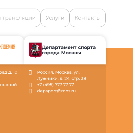
 трансляции
Услуги
Контакты
АКАДЕМИЯ
Департамент спорта
города Москвы
рад д. 10
Россия, Москва, ул.
Лужники, д. 24, стр. 38
Основной
+7 (495) 777-77-77
depsport@mos.ru