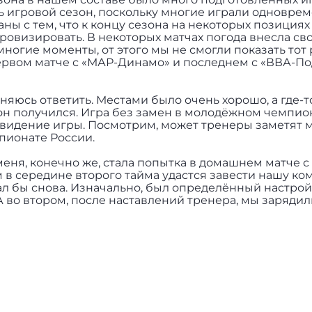
есь игровой сезон, поскольку многие играли одноврем
ны с тем, что к концу сезона на некоторых позиция
ровизировать. В некоторых матчах погода внесла св
ногие моменты, от этого мы не смогли показать тот р
ервом матче с «МАР-Динамо» и последнем с «ВВА-П
няюсь ответить. Местами было очень хорошо, а где-
н получился. Игра без замен в молодёжном чемпион
 видение игры. Посмотрим, может тренеры заметят м
пионате России.
я, конечно же, стала попытка в домашнем матче с
м в середине второго тайма удастся завести нашу ко
рал бы снова. Изначально, был определённый настрой,
А во втором, после наставлений тренера, мы зарядил