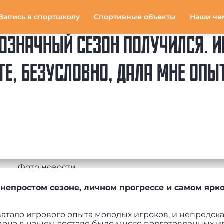
Запись в спортшколу
Спортивные объекты
Наши че
ОЗНАЧНЫЙ СЕЗОН ПОЛУЧИЛСЯ. ИГ
, БЕЗУСЛОВНО, ДАЛА МНЕ ОПЫ
 непростом сезоне, личном прогрессе и самом ярк
ватало игрового опыта молодых игроков, и непредск
зона в нашем составе было много подготовленных иг