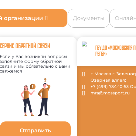
ой организации
Документы
Онлайн
СЕРВИС ОБРАТНОЙ СВЯЗИ
ГБУ ДО «МОСКОВСКАЯ 
РЕГБИ»
Если у Вас возникли вопросы
заполните форму обратной
связи и мы обязательно с Вами
свяжемся
г. Москва г. Зеленог
Озерная аллея;
+7 (499) 734-10-53 
mra@mossport.ru
Отправить