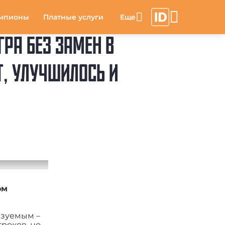
мпионы
Платные услуги
РА БЕЗ ЗАМЕН В
Т, УЛУЧШИЛОСЬ И
ом
азуемым –
роков, но,