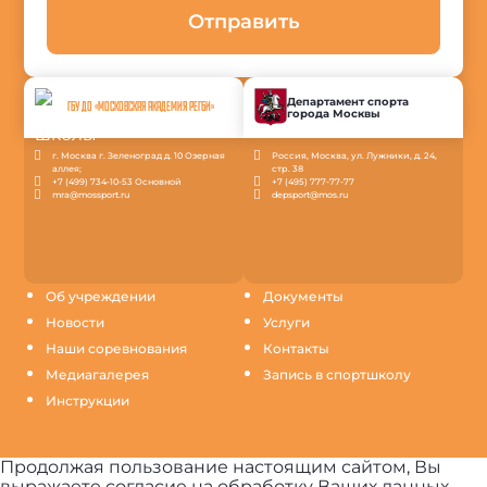
Отправить
Департамент спорта
ГБУ ДО «МОСКОВСКАЯ АКАДЕМИЯ РЕГБИ»
города Москвы
г. Москва г. Зеленоград д. 10 Озерная
Россия, Москва, ул. Лужники, д. 24,
аллея;
стр. 38
+7 (499) 734-10-53 Основной
+7 (495) 777-77-77
mra@mossport.ru
depsport@mos.ru
Об учреждении
Документы
Новости
Услуги
Наши соревнования
Контакты
Медиагалерея
Запись в спортшколу
Инструкции
Продолжая пользование настоящим сайтом, Вы
выражаете согласие на обработку Ваших данных