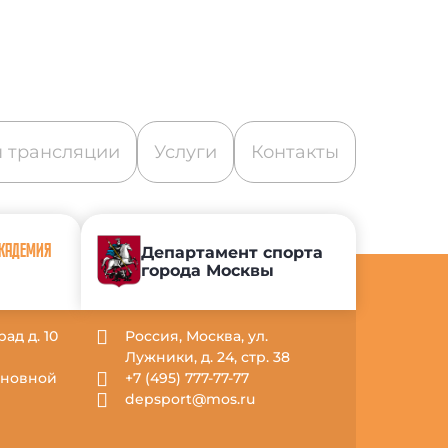
 трансляции
Услуги
Контакты
АКАДЕМИЯ
Департамент спорта
города Москвы
рад д. 10
Россия, Москва, ул.
Лужники, д. 24, стр. 38
Основной
+7 (495) 777-77-77
depsport@mos.ru