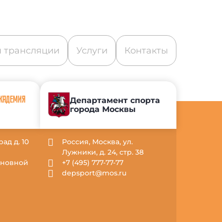
 трансляции
Услуги
Контакты
АКАДЕМИЯ
Департамент спорта
города Москвы
рад д. 10
Россия, Москва, ул.
Лужники, д. 24, стр. 38
Основной
+7 (495) 777-77-77
depsport@mos.ru