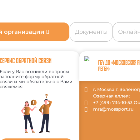
ой организации
Документы
Онлайн
СЕРВИС ОБРАТНОЙ СВЯЗИ
ГБУ ДО «МОСКОВСКАЯ 
РЕГБИ»
Если у Вас возникли вопросы
заполните форму обратной
связи и мы обязательно с Вами
свяжемся
г. Москва г. Зеленог
Озерная аллея;
+7 (499) 734-10-53 
mra@mossport.ru