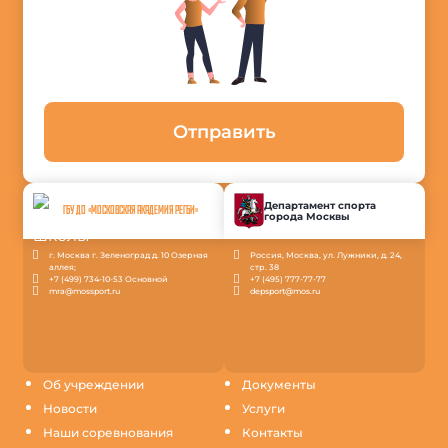
Отправить
Департамент спорта
ГБУ ДО «МОСКОВСКАЯ АКАДЕМИЯ РЕГБИ»
города Москвы
г. Москва г. Зеленоград д. 10 Озерная
Россия, Москва, ул. Лужники, д. 24,
аллея;
стр. 38
+7 (499) 734-10-53 Основной
+7 (495) 777-77-77
mra@mossport.ru
depsport@mos.ru
Об учреждении
Документы
Новости
Услуги
Наши соревнования
Контакты