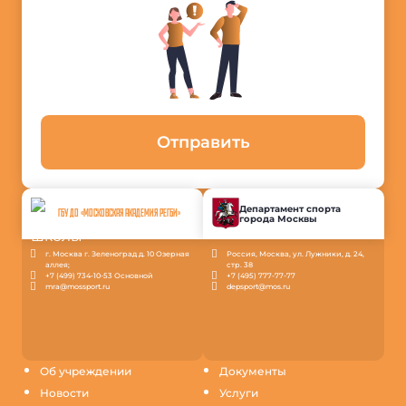
Отправить
Департамент спорта
ГБУ ДО «МОСКОВСКАЯ АКАДЕМИЯ РЕГБИ»
города Москвы
г. Москва г. Зеленоград д. 10 Озерная
Россия, Москва, ул. Лужники, д. 24,
аллея;
стр. 38
+7 (499) 734-10-53 Основной
+7 (495) 777-77-77
mra@mossport.ru
depsport@mos.ru
Об учреждении
Документы
Новости
Услуги