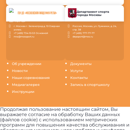
Департамент спорта
ГБУ ДО «МОСКОВСКАЯ АКАДЕМИЯ РЕГБИ»
города Москвы
г. Москва г. Зеленоград д. 10 Озерная
Россия, Москва, ул. Лужники, д. 24,
аллея;
стр. 38
+7 (499) 734-10-53 Основной
+7 (495) 777-77-77
mra@mossport.ru
depsport@mos.ru
Об учреждении
Документы
Новости
Услуги
Наши соревнования
Контакты
Медиагалерея
Запись в спортшколу
Инструкции
Продолжая пользование настоящим сайтом, Вы
выражаете согласие на обработку Ваших данных
(файлов cookie) с использованием метрических
программ для повышения качества обслуживания и