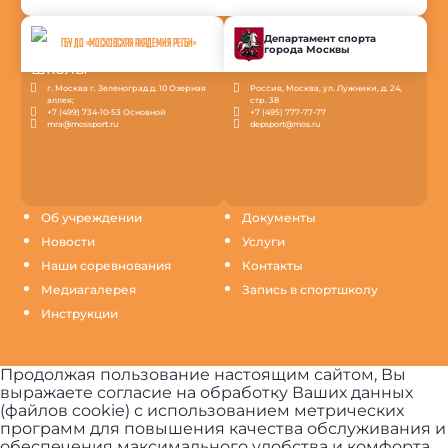
Департамент спорта
ГБУ ДО «МОСКОВСКАЯ АКАДЕМИЯ РЕГБИ»
города Москвы
г. Москва г. Зеленоград д. 10 Озерная
Россия, Москва, ул. Лужники, д. 24,
аллея;
стр. 38
+7 (499) 734-10-53 Основной
+7 (495) 777-77-77
mra@mossport.ru
depsport@mos.ru
Об учреждении
Документы
Новости
Услуги
Наши соревнования
Контакты
Медиагалерея
Запись в спортшколу
Инструкции
Продолжая пользование настоящим сайтом, Вы
выражаете согласие на обработку Ваших данных
(файлов cookie) с использованием метрических
программ для повышения качества обслуживания и
обеспечения максимального удобства и комфорта