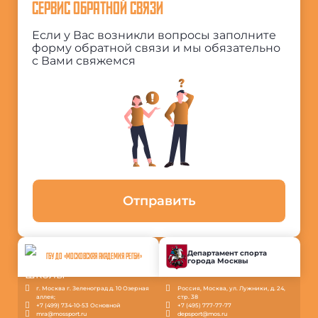
СЕРВИС ОБРАТНОЙ СВЯЗИ
Если у Вас возникли вопросы заполните
форму обратной связи и мы обязательно
с Вами свяжемся
Отправить
Департамент спорта
ГБУ ДО «МОСКОВСКАЯ АКАДЕМИЯ РЕГБИ»
города Москвы
г. Москва г. Зеленоград д. 10 Озерная
Россия, Москва, ул. Лужники, д. 24,
аллея;
стр. 38
+7 (499) 734-10-53 Основной
+7 (495) 777-77-77
mra@mossport.ru
depsport@mos.ru