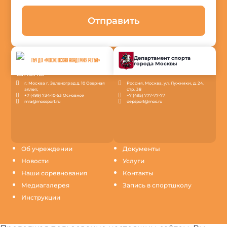
Отправить
Департамент спорта
ГБУ ДО «МОСКОВСКАЯ АКАДЕМИЯ РЕГБИ»
города Москвы
г. Москва г. Зеленоград д. 10 Озерная
Россия, Москва, ул. Лужники, д. 24,
аллея;
стр. 38
+7 (499) 734-10-53 Основной
+7 (495) 777-77-77
mra@mossport.ru
depsport@mos.ru
Об учреждении
Документы
Новости
Услуги
Наши соревнования
Контакты
Медиагалерея
Запись в спортшколу
Инструкции