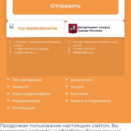
Отправить
Департамент спорта
ГБУ ДО «МОСКОВСКАЯ АКАДЕМИЯ РЕГБИ»
города Москвы
г. Москва г. Зеленоград д. 10 Озерная
Россия, Москва, ул. Лужники, д. 24,
аллея;
стр. 38
+7 (499) 734-10-53 Основной
+7 (495) 777-77-77
mra@mossport.ru
depsport@mos.ru
Об учреждении
Документы
Новости
Услуги
Наши соревнования
Контакты
Медиагалерея
Запись в спортшколу
Инструкции
Продолжая пользование настоящим сайтом, Вы
выражаете согласие на обработку Ваших данных