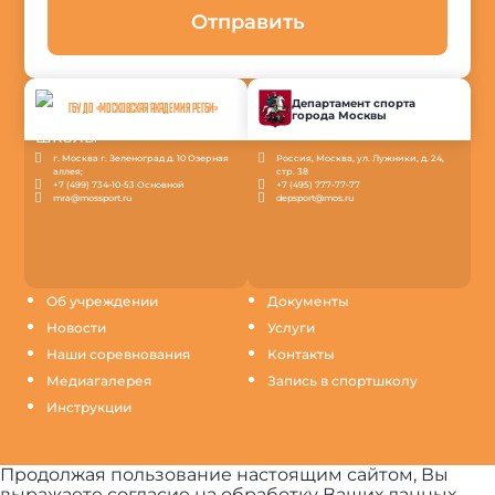
Отправить
Департамент спорта
ГБУ ДО «МОСКОВСКАЯ АКАДЕМИЯ РЕГБИ»
города Москвы
г. Москва г. Зеленоград д. 10 Озерная
Россия, Москва, ул. Лужники, д. 24,
аллея;
стр. 38
+7 (499) 734-10-53 Основной
+7 (495) 777-77-77
mra@mossport.ru
depsport@mos.ru
Об учреждении
Документы
Новости
Услуги
Наши соревнования
Контакты
Медиагалерея
Запись в спортшколу
Инструкции
Продолжая пользование настоящим сайтом, Вы
выражаете согласие на обработку Ваших данных