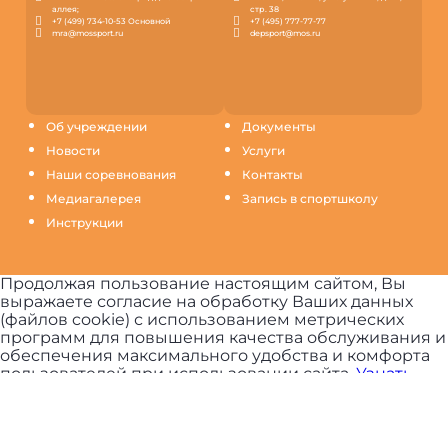
аллея;
стр. 38
+7 (499) 734-10-53 Основной
+7 (495) 777-77-77
mra@mossport.ru
depsport@mos.ru
Об учреждении
Документы
Новости
Услуги
Наши соревнования
Контакты
Медиагалерея
Запись в спортшколу
Инструкции
Продолжая пользование настоящим сайтом, Вы
выражаете согласие на обработку Ваших данных
(файлов cookie) с использованием метрических
программ для повышения качества обслуживания и
обеспечения максимального удобства и комфорта
пользователей при использовании сайта.
Узнать
подробнее.
ПРИНЯТЬ