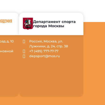
АКАДЕМИЯ
Департамент спорта
города Москвы
рад д. 10
Россия, Москва, ул.
Лужники, д. 24, стр. 38
Основной
+7 (495) 777-77-77
depsport@mos.ru