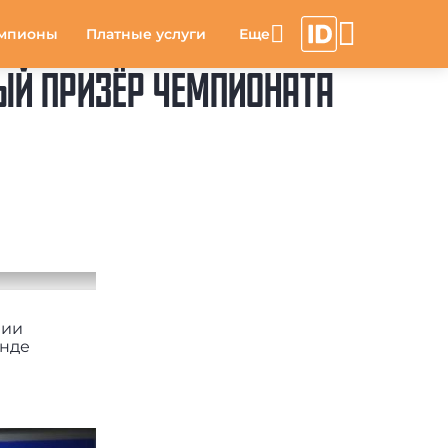
мпионы
Платные услуги
ЫЙ ПРИЗЁР ЧЕМПИОНАТА
мии
анде