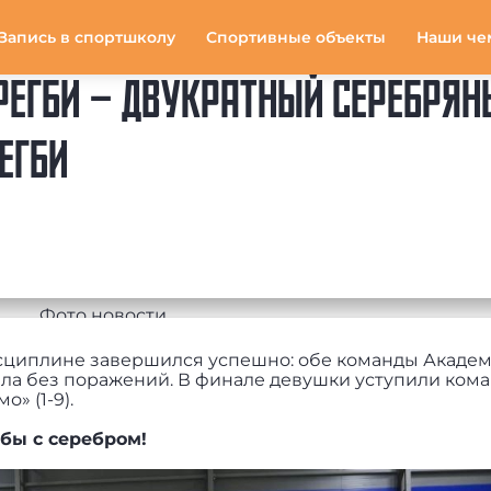
Запись в спортшколу
Спортивные объекты
Наши че
РЕГБИ – ДВУКРАТНЫЙ СЕРЕБРЯН
ЕГБИ
исциплине завершился успешно: обе команды Акаде
ала без поражений. В финале девушки уступили ком
» (1-9).
бы с серебром!