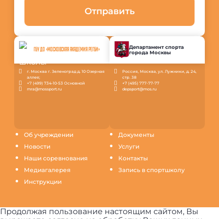
Отправить
Департамент спорта
ГБУ ДО «МОСКОВСКАЯ АКАДЕМИЯ РЕГБИ»
города Москвы
г. Москва г. Зеленоград д. 10 Озерная
Россия, Москва, ул. Лужники, д. 24,
аллея;
стр. 38
+7 (499) 734-10-53 Основной
+7 (495) 777-77-77
mra@mossport.ru
depsport@mos.ru
Об учреждении
Документы
Новости
Услуги
Наши соревнования
Контакты
Медиагалерея
Запись в спортшколу
Инструкции
Продолжая пользование настоящим сайтом, Вы