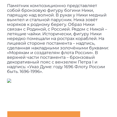
Памятник композиционно представляет
собой бронзовую фигуру богини Ники,
парящую над волной. В руках у Ники медный
вымпел и стальной парусник. Ника зовёт
моряков к родному берегу. Образ Ники
связан с Родиной, с Россией. Рядом с Никой –
летящие чайки. Исторически, фигуру Ники
нередко помещали на рострах кораблей. На
лицевой стороне постамента – надпись,
сделанная накладными золочёными буквами:
«Морякам и создателям флота России». В
верхней части постамента – бронзовый
декоративный пояс с вензелем Петра I и
надпись: «Указ Думе: году 1696 Флоту России
быть. 1696-1996».