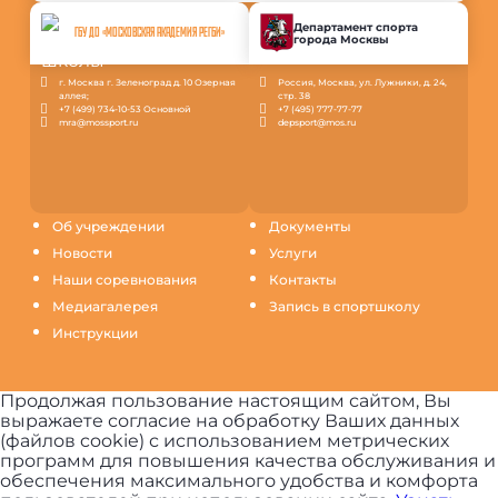
Департамент спорта
ГБУ ДО «МОСКОВСКАЯ АКАДЕМИЯ РЕГБИ»
города Москвы
г. Москва г. Зеленоград д. 10 Озерная
Россия, Москва, ул. Лужники, д. 24,
аллея;
стр. 38
+7 (499) 734-10-53 Основной
+7 (495) 777-77-77
mra@mossport.ru
depsport@mos.ru
Об учреждении
Документы
Новости
Услуги
Наши соревнования
Контакты
Медиагалерея
Запись в спортшколу
Инструкции
Продолжая пользование настоящим сайтом, Вы
выражаете согласие на обработку Ваших данных
(файлов cookie) с использованием метрических
программ для повышения качества обслуживания и
обеспечения максимального удобства и комфорта