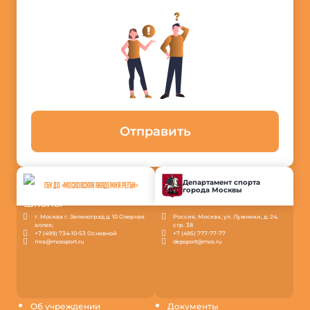
Отправить
Департамент спорта
ГБУ ДО «МОСКОВСКАЯ АКАДЕМИЯ РЕГБИ»
города Москвы
г. Москва г. Зеленоград д. 10 Озерная
Россия, Москва, ул. Лужники, д. 24,
аллея;
стр. 38
+7 (499) 734-10-53 Основной
+7 (495) 777-77-77
mra@mossport.ru
depsport@mos.ru
Об учреждении
Документы