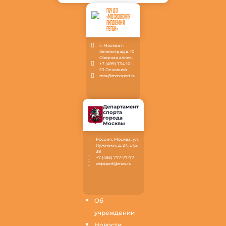
ГБУ ДО
«МОСКОВСКАЯ
АКАДЕМИЯ
РЕГБИ»
г. Москва г.
Зеленоград д. 10
Озерная аллея;
+7 (499) 734-10-
53 Основной
mra@mossport.ru
Департамент
спорта
города
Москвы
Россия, Москва, ул.
Лужники, д. 24, стр.
38
+7 (495) 777-77-77
depsport@mos.ru
Об
учреждении
Новости